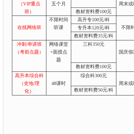
（VIP重点
五个月
周末或
班）
教材资料费
100
元
不限时间
高升专
100
元
/
科
在线网络班
听课
不限
专升本
120
元
/
科
教材资料费
35
元
/
科
冲刺/串讲班
网络课堂
三科
350
元
（考前点题）
+
面授点
国庆假
题
教材资料费
100
元
高升本综合科
综合科
300
元
（史地/理
48
课时
周末或
教材资料费
50
元
/
科
化）