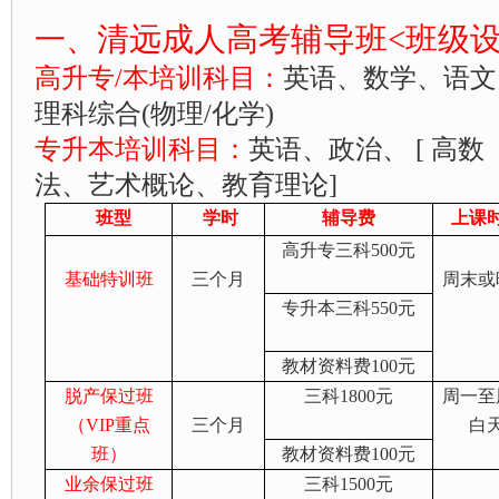
一、
清远成人高考辅导班
<
班级
高升专/本培训科目：
英语、数学、语文
理科综合(物理/化学)
专升本培训科目：
英语、政治、 [ 高
法、艺术概论、教育理论]
班型
学时
辅导费
上课
高升专三科
500
元
基础特训班
三个月
周末或
专升本三科
550
元
教材资料费
100
元
脱产保过班
三科
1800
元
周一至
（VIP重点
三个月
白
班）
教材资料费
100
元
业余保过班
三科
1500
元